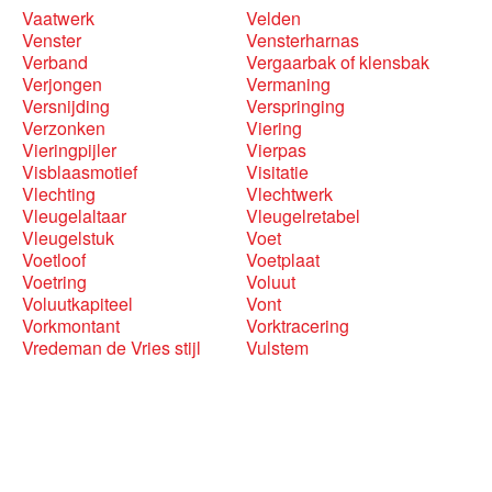
Vaatwerk
Velden
Venster
Vensterharnas
Verband
Vergaarbak of klensbak
Verjongen
Vermaning
Versnijding
Verspringing
Verzonken
Viering
Vieringpijler
Vierpas
Visblaasmotief
Visitatie
Vlechting
Vlechtwerk
Vleugelaltaar
Vleugelretabel
Vleugelstuk
Voet
Voetloof
Voetplaat
Voetring
Voluut
Voluutkapiteel
Vont
Vorkmontant
Vorktracering
Vredeman de Vries stijl
Vulstem