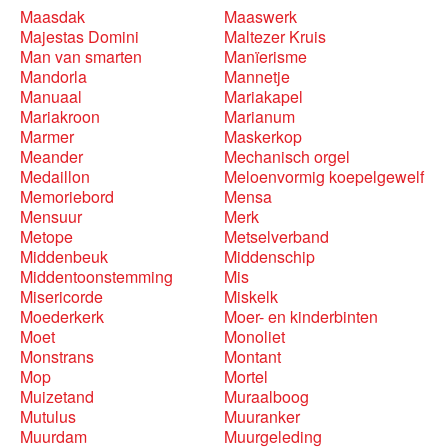
Maasdak
Maaswerk
Majestas Domini
Maltezer Kruis
Man van smarten
Manïerisme
Mandorla
Mannetje
Manuaal
Mariakapel
Mariakroon
Marianum
Marmer
Maskerkop
Meander
Mechanisch orgel
Medaillon
Meloenvormig koepelgewelf
Memoriebord
Mensa
Mensuur
Merk
Metope
Metselverband
Middenbeuk
Middenschip
Middentoonstemming
Mis
Misericorde
Miskelk
Moederkerk
Moer- en kinderbinten
Moet
Monoliet
Monstrans
Montant
Mop
Mortel
Muizetand
Muraalboog
Mutulus
Muuranker
Muurdam
Muurgeleding