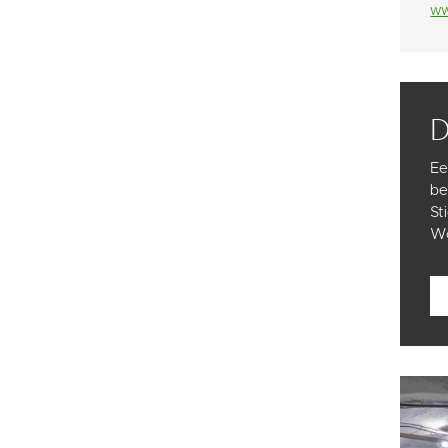
ww
Ee
be
St
Wo