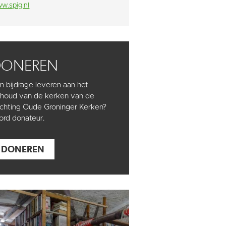
w.spig.nl
DONEREN
n bijdrage leveren aan het
houd van de kerken van de
ichting Oude Groninger Kerken?
rd donateur.
DONEREN