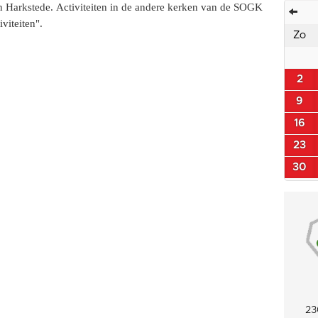
van Harkstede. Activiteiten in de andere kerken van de SOGK
viteiten".
Zo
2
9
16
23
30
23