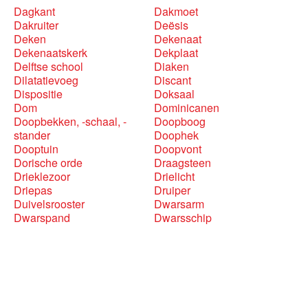
Dagkant
Dakmoet
Dakruiter
Deësis
Deken
Dekenaat
Dekenaatskerk
Dekplaat
Delftse school
Diaken
Dilatatievoeg
Discant
Dispositie
Doksaal
Dom
Dominicanen
Doopbekken, -schaal, -
Doopboog
stander
Doophek
Dooptuin
Doopvont
Dorische orde
Draagsteen
Drieklezoor
Drielicht
Driepas
Druiper
Duivelsrooster
Dwarsarm
Dwarspand
Dwarsschip