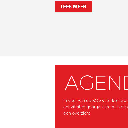
LEES MEER
AGEN
In veel van de SOGK-kerken wor
activiteiten georganiseerd. In de
een overzicht.