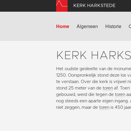
KERK HARKSTEDE
Home
Algemeen
Historie
KERK HARK
Het oudste gedeelte van de monumen
1250. Oorspronkelijk stond deze los 
te verstaan. Over die kerk is vrijwel
stond 25 meter van de
toren
af. Toen
gebouwd, werd die tegen de
toren
aa
nog steeds een aparte eigen ingang. Al
niet zeggen, maar de
toren
is 450 jaa