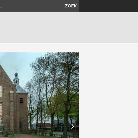
ZOEK
›