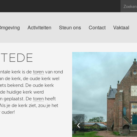
Omgeving
Activiteiten
Steun ons
Contact
Vaktaal
STEDE
tale kerk is de
toren
van rond
van de kerk, de oude kerk wel
 niets bekend. De oude kerk
 de huidige kerk werd
n geplaatst. De
toren
heeft
s je de kerk ziet, zou je het
r ouder!
‹