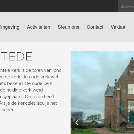
Omgeving
Activiteiten
Steun ons
Contact
Vaktaal
STEDE
tale kerk is de
toren
van rond
van de kerk, de oude kerk wel
 niets bekend. De oude kerk
 de huidige kerk werd
n geplaatst. De
toren
heeft
s je de kerk ziet, zou je het
r ouder!
‹