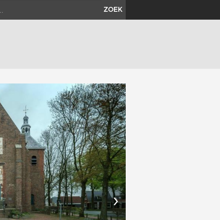
ZOEK
›