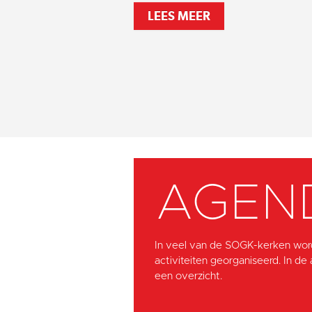
LEES MEER
AGEN
In veel van de SOGK-kerken wor
activiteiten georganiseerd. In de
een overzicht.