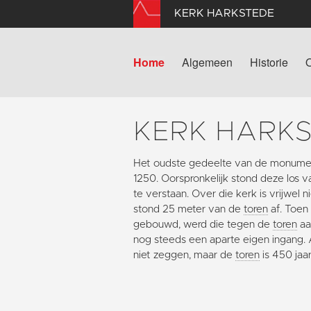
KERK HARKSTEDE
Home
Algemeen
Historie
KERK HARK
Het oudste gedeelte van de monumen
1250. Oorspronkelijk stond deze los 
te verstaan. Over die kerk is vrijwel
stond 25 meter van de
toren
af. Toen
gebouwd, werd die tegen de
toren
aa
nog steeds een aparte eigen ingang. Al
niet zeggen, maar de
toren
is 450 jaa