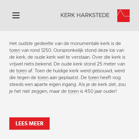
KERK HARKSTEDE
Home
Het oudste gedeelte van de monumentale kerk is de
Algemeen
toren
van rond 1250. Oorspronkelijk stond deze los van
de kerk, de oude kerk wel te verstaan. Over die kerk is
Historie
vrijwel niets bekend. De oude kerk stond 25 meter van
Omgeving
de
toren
af. Toen de huidige kerk werd gebouwd, werd
die tegen de
toren
aan geplaatst. De
toren
heeft nog
Activiteiten
steeds een aparte eigen ingang. Als je de kerk ziet, zou
Steun ons
je het niet zeggen, maar de
toren
is 450 jaar ouder!
Contact
Vaktaal
LEES MEER