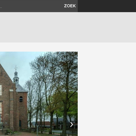
ZOEK
›