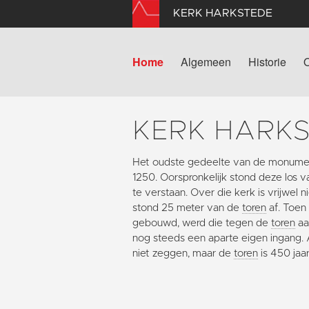
KERK HARKSTEDE
Home
Algemeen
Historie
KERK HARK
Het oudste gedeelte van de monumen
1250. Oorspronkelijk stond deze los 
te verstaan. Over die kerk is vrijwel
stond 25 meter van de
toren
af. Toen
gebouwd, werd die tegen de
toren
aa
nog steeds een aparte eigen ingang. Al
niet zeggen, maar de
toren
is 450 jaa