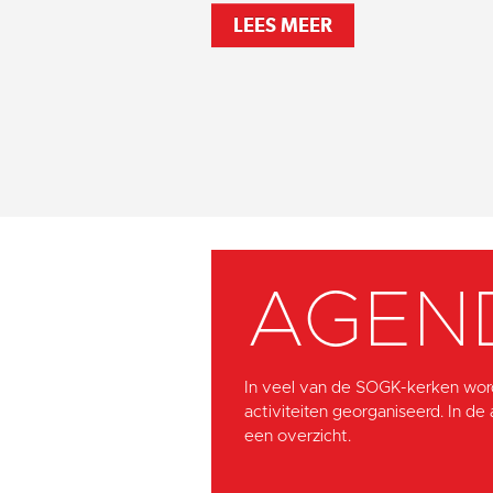
LEES MEER
AGEN
In veel van de SOGK-kerken wor
activiteiten georganiseerd. In de
een overzicht.