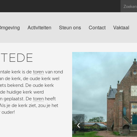
Omgeving
Activiteiten
Steun ons
Contact
Vaktaal
STEDE
tale kerk is de
toren
van rond
van de kerk, de oude kerk wel
 niets bekend. De oude kerk
 de huidige kerk werd
n geplaatst. De
toren
heeft
s je de kerk ziet, zou je het
r ouder!
‹