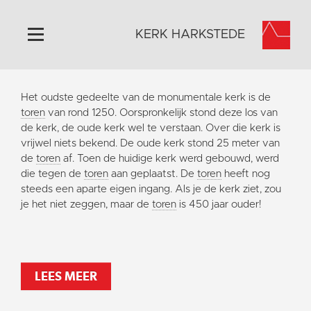
KERK HARKSTEDE
Home
Het oudste gedeelte van de monumentale kerk is de
Algemeen
toren
van rond 1250. Oorspronkelijk stond deze los van
de kerk, de oude kerk wel te verstaan. Over die kerk is
Historie
vrijwel niets bekend. De oude kerk stond 25 meter van
Omgeving
de
toren
af. Toen de huidige kerk werd gebouwd, werd
die tegen de
toren
aan geplaatst. De
toren
heeft nog
Activiteiten
steeds een aparte eigen ingang. Als je de kerk ziet, zou
Steun ons
je het niet zeggen, maar de
toren
is 450 jaar ouder!
Contact
Vaktaal
LEES MEER