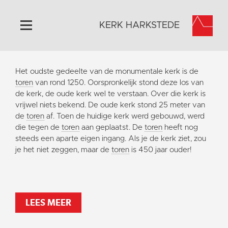
KERK HARKSTEDE
Home
Het oudste gedeelte van de monumentale kerk is de
Algemeen
toren
van rond 1250. Oorspronkelijk stond deze los van
de kerk, de oude kerk wel te verstaan. Over die kerk is
Historie
vrijwel niets bekend. De oude kerk stond 25 meter van
Omgeving
de
toren
af. Toen de huidige kerk werd gebouwd, werd
die tegen de
toren
aan geplaatst. De
toren
heeft nog
Activiteiten
steeds een aparte eigen ingang. Als je de kerk ziet, zou
Steun ons
je het niet zeggen, maar de
toren
is 450 jaar ouder!
Contact
Vaktaal
LEES MEER