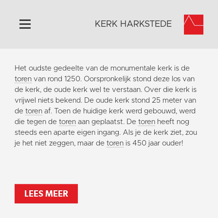
KERK HARKSTEDE
Home
Het oudste gedeelte van de monumentale kerk is de
Algemeen
toren
van rond 1250. Oorspronkelijk stond deze los van
de kerk, de oude kerk wel te verstaan. Over die kerk is
Historie
vrijwel niets bekend. De oude kerk stond 25 meter van
Omgeving
de
toren
af. Toen de huidige kerk werd gebouwd, werd
die tegen de
toren
aan geplaatst. De
toren
heeft nog
Activiteiten
steeds een aparte eigen ingang. Als je de kerk ziet, zou
Steun ons
je het niet zeggen, maar de
toren
is 450 jaar ouder!
Contact
Vaktaal
LEES MEER