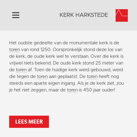
KERK HARKSTEDE
Home
Het oudste gedeelte van de monumentale kerk is de
Algemeen
toren
van rond 1250. Oorspronkelijk stond deze los van
de kerk, de oude kerk wel te verstaan. Over die kerk is
Historie
vrijwel niets bekend. De oude kerk stond 25 meter van
Omgeving
de
toren
af. Toen de huidige kerk werd gebouwd, werd
die tegen de
toren
aan geplaatst. De
toren
heeft nog
Activiteiten
steeds een aparte eigen ingang. Als je de kerk ziet, zou
Steun ons
je het niet zeggen, maar de
toren
is 450 jaar ouder!
Contact
Vaktaal
LEES MEER