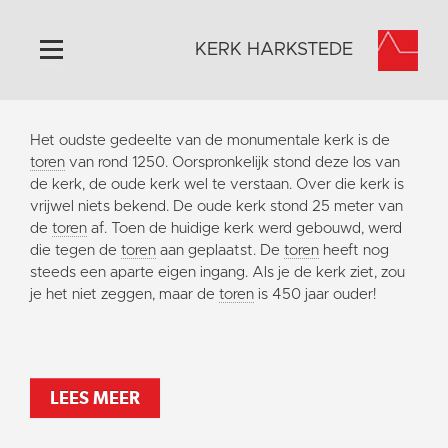
KERK HARKSTEDE
Home
Het oudste gedeelte van de monumentale kerk is de
Algemeen
toren
van rond 1250. Oorspronkelijk stond deze los van
de kerk, de oude kerk wel te verstaan. Over die kerk is
Historie
vrijwel niets bekend. De oude kerk stond 25 meter van
Omgeving
de
toren
af. Toen de huidige kerk werd gebouwd, werd
die tegen de
toren
aan geplaatst. De
toren
heeft nog
Activiteiten
steeds een aparte eigen ingang. Als je de kerk ziet, zou
Steun ons
je het niet zeggen, maar de
toren
is 450 jaar ouder!
Contact
Vaktaal
LEES MEER