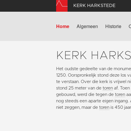
KERK HARKSTEDE
Home
Algemeen
Historie
KERK HARK
Het oudste gedeelte van de monumen
1250. Oorspronkelijk stond deze los 
te verstaan. Over die kerk is vrijwel
stond 25 meter van de
toren
af. Toen
gebouwd, werd die tegen de
toren
aa
nog steeds een aparte eigen ingang. Al
niet zeggen, maar de
toren
is 450 jaa