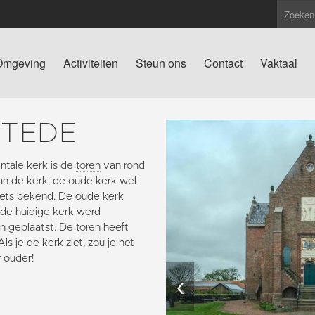
Omgeving
Activiteiten
Steun ons
Contact
Vaktaal
STEDE
tale kerk is de
toren
van rond
van de kerk, de oude kerk wel
 niets bekend. De oude kerk
 de huidige kerk werd
n geplaatst. De
toren
heeft
s je de kerk ziet, zou je het
r ouder!
‹