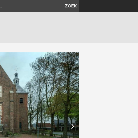
ZOEK
›