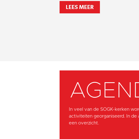
LEES MEER
AGEN
In veel van de SOGK-kerken wor
activiteiten georganiseerd. In de
een overzicht.