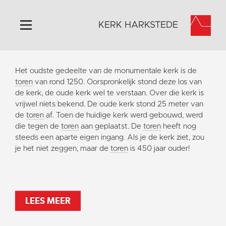
KERK HARKSTEDE
Home
Het oudste gedeelte van de monumentale kerk is de
Algemeen
toren
van rond 1250. Oorspronkelijk stond deze los van
de kerk, de oude kerk wel te verstaan. Over die kerk is
Historie
vrijwel niets bekend. De oude kerk stond 25 meter van
Omgeving
de
toren
af. Toen de huidige kerk werd gebouwd, werd
die tegen de
toren
aan geplaatst. De
toren
heeft nog
Activiteiten
steeds een aparte eigen ingang. Als je de kerk ziet, zou
Steun ons
je het niet zeggen, maar de
toren
is 450 jaar ouder!
Contact
Vaktaal
LEES MEER