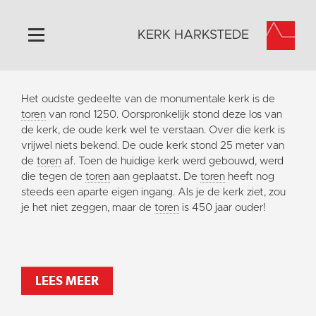
KERK HARKSTEDE
Home
Het oudste gedeelte van de monumentale kerk is de
Algemeen
toren
van rond 1250. Oorspronkelijk stond deze los van
de kerk, de oude kerk wel te verstaan. Over die kerk is
Historie
vrijwel niets bekend. De oude kerk stond 25 meter van
Omgeving
de
toren
af. Toen de huidige kerk werd gebouwd, werd
die tegen de
toren
aan geplaatst. De
toren
heeft nog
Activiteiten
steeds een aparte eigen ingang. Als je de kerk ziet, zou
Steun ons
je het niet zeggen, maar de
toren
is 450 jaar ouder!
Contact
Vaktaal
LEES MEER