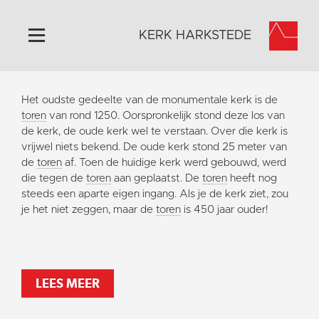
KERK HARKSTEDE
Home
Het oudste gedeelte van de monumentale kerk is de
Algemeen
toren
van rond 1250. Oorspronkelijk stond deze los van
de kerk, de oude kerk wel te verstaan. Over die kerk is
Historie
vrijwel niets bekend. De oude kerk stond 25 meter van
Omgeving
de
toren
af. Toen de huidige kerk werd gebouwd, werd
die tegen de
toren
aan geplaatst. De
toren
heeft nog
Activiteiten
steeds een aparte eigen ingang. Als je de kerk ziet, zou
Steun ons
je het niet zeggen, maar de
toren
is 450 jaar ouder!
Contact
Vaktaal
LEES MEER