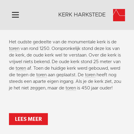
KERK HARKSTEDE
Home
Het oudste gedeelte van de monumentale kerk is de
Algemeen
toren
van rond 1250. Oorspronkelijk stond deze los van
de kerk, de oude kerk wel te verstaan. Over die kerk is
Historie
vrijwel niets bekend. De oude kerk stond 25 meter van
Omgeving
de
toren
af. Toen de huidige kerk werd gebouwd, werd
die tegen de
toren
aan geplaatst. De
toren
heeft nog
Activiteiten
steeds een aparte eigen ingang. Als je de kerk ziet, zou
Steun ons
je het niet zeggen, maar de
toren
is 450 jaar ouder!
Contact
Vaktaal
LEES MEER