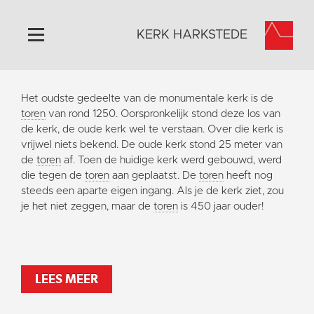
KERK HARKSTEDE
Home
Het oudste gedeelte van de monumentale kerk is de
Algemeen
toren
van rond 1250. Oorspronkelijk stond deze los van
de kerk, de oude kerk wel te verstaan. Over die kerk is
Historie
vrijwel niets bekend. De oude kerk stond 25 meter van
Omgeving
de
toren
af. Toen de huidige kerk werd gebouwd, werd
die tegen de
toren
aan geplaatst. De
toren
heeft nog
Activiteiten
steeds een aparte eigen ingang. Als je de kerk ziet, zou
Steun ons
je het niet zeggen, maar de
toren
is 450 jaar ouder!
Contact
Vaktaal
LEES MEER