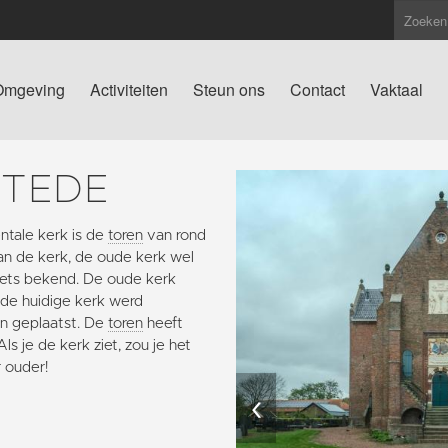
Omgeving
Activiteiten
Steun ons
Contact
Vaktaal
STEDE
tale kerk is de
toren
van rond
van de kerk, de oude kerk wel
 niets bekend. De oude kerk
 de huidige kerk werd
n geplaatst. De
toren
heeft
s je de kerk ziet, zou je het
r ouder!
‹