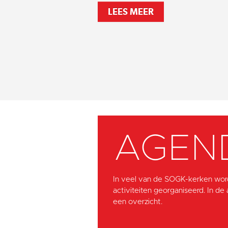
LEES MEER
AGEN
In veel van de SOGK-kerken wor
activiteiten georganiseerd. In de
een overzicht.