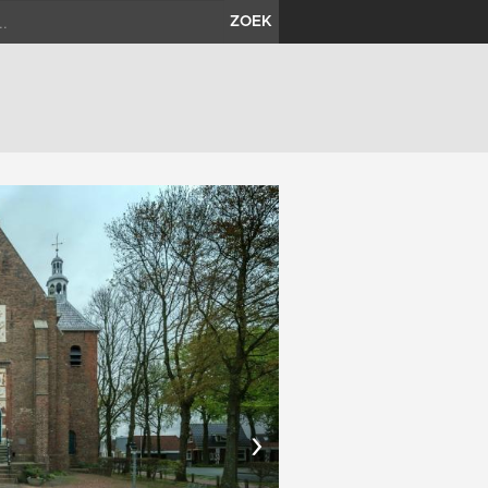
ZOEK
›