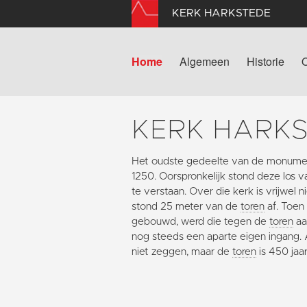
KERK HARKSTEDE
Home
Algemeen
Historie
KERK HARK
Het oudste gedeelte van de monumen
1250. Oorspronkelijk stond deze los 
te verstaan. Over die kerk is vrijwel
stond 25 meter van de
toren
af. Toen
gebouwd, werd die tegen de
toren
aa
nog steeds een aparte eigen ingang. Al
niet zeggen, maar de
toren
is 450 jaa