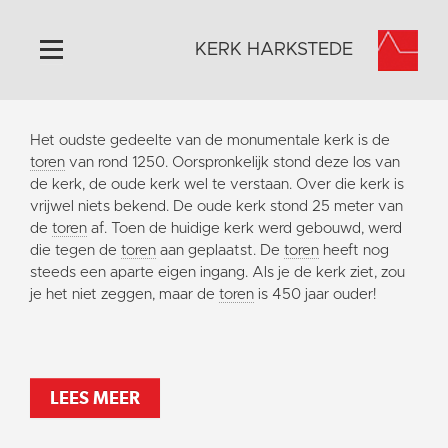
KERK HARKSTEDE
Home
Het oudste gedeelte van de monumentale kerk is de
Algemeen
toren
van rond 1250. Oorspronkelijk stond deze los van
de kerk, de oude kerk wel te verstaan. Over die kerk is
Historie
vrijwel niets bekend. De oude kerk stond 25 meter van
Omgeving
de
toren
af. Toen de huidige kerk werd gebouwd, werd
die tegen de
toren
aan geplaatst. De
toren
heeft nog
Activiteiten
steeds een aparte eigen ingang. Als je de kerk ziet, zou
Steun ons
je het niet zeggen, maar de
toren
is 450 jaar ouder!
Contact
Vaktaal
LEES MEER