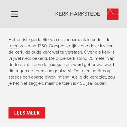
KERK HARKSTEDE
Home
Het oudste gedeelte van de monumentale kerk is de
Algemeen
toren
van rond 1250. Oorspronkelijk stond deze los van
de kerk, de oude kerk wel te verstaan. Over die kerk is
Historie
vrijwel niets bekend. De oude kerk stond 25 meter van
Omgeving
de
toren
af. Toen de huidige kerk werd gebouwd, werd
die tegen de
toren
aan geplaatst. De
toren
heeft nog
Activiteiten
steeds een aparte eigen ingang. Als je de kerk ziet, zou
Steun ons
je het niet zeggen, maar de
toren
is 450 jaar ouder!
Contact
Vaktaal
LEES MEER