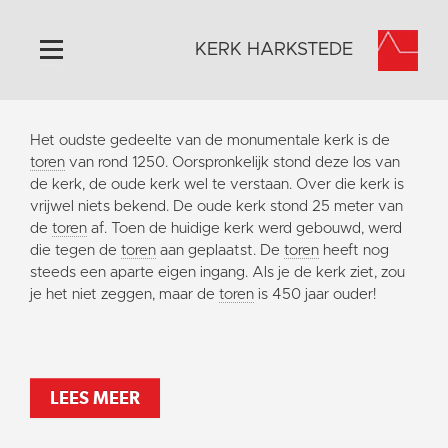
KERK HARKSTEDE
Home
Het oudste gedeelte van de monumentale kerk is de
Algemeen
toren
van rond 1250. Oorspronkelijk stond deze los van
de kerk, de oude kerk wel te verstaan. Over die kerk is
Historie
vrijwel niets bekend. De oude kerk stond 25 meter van
Omgeving
de
toren
af. Toen de huidige kerk werd gebouwd, werd
die tegen de
toren
aan geplaatst. De
toren
heeft nog
Activiteiten
steeds een aparte eigen ingang. Als je de kerk ziet, zou
Steun ons
je het niet zeggen, maar de
toren
is 450 jaar ouder!
Contact
Vaktaal
LEES MEER