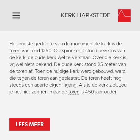
KERK HARKSTEDE
Home
Het oudste gedeelte van de monumentale kerk is de
Algemeen
toren
van rond 1250. Oorspronkelijk stond deze los van
de kerk, de oude kerk wel te verstaan. Over die kerk is
Historie
vrijwel niets bekend. De oude kerk stond 25 meter van
Omgeving
de
toren
af. Toen de huidige kerk werd gebouwd, werd
die tegen de
toren
aan geplaatst. De
toren
heeft nog
Activiteiten
steeds een aparte eigen ingang. Als je de kerk ziet, zou
Steun ons
je het niet zeggen, maar de
toren
is 450 jaar ouder!
Contact
Vaktaal
LEES MEER